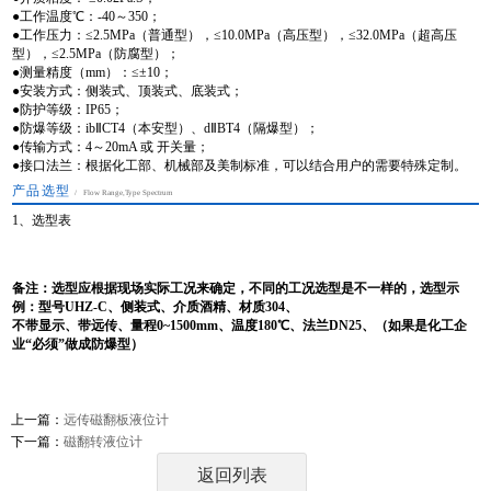
●工作温度℃：-40～350；
●工作压力：≤2.5MPa（普通型），≤10.0MPa（高压型），≤32.0MPa（超高压
型），≤2.5MPa（防腐型）；
●测量精度（mm）：≤±10；
●安装方式：侧装式、顶装式、底装式；
●防护等级：IP65；
●防爆等级：ibⅡCT4（本安型）、dⅡBT4（隔爆型）；
●传输方式：4～20mA 或 开关量；
●接口法兰：根据化工部、机械部及美制标准，可以结合用户的需要特殊定制。
产品选型
/ Flow Range,type Spectrum
1、选型表
备注：选型应根据现场实际工况来确定，不同的工况选型是不一样的，选型示
例：型号UHZ-C、侧装式、介质酒精、材质304、
不带显示、
带远传、量程0~1500mm、温度180℃、法兰DN25、（如果是化工企
业“必须”做成防爆型）
上一篇：
远传磁翻板液位计
下一篇：
磁翻转液位计
返回列表