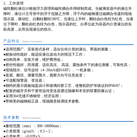
2、工作原理
磁性翻柱液位计根据浮力原理和磁性耦合作用研制而成。当被测容器中的液位升
降时，液位计主导管中的浮子也随之升降，浮子内的磁钢通过磁耦合传递到现场
指示器，驱动红、白翻柱翻转180℃，当液位上升时，翻柱由白色转为红色，当液
位下降时，翻柱由红色转为白色，指示器的红、白界位处为容器内介质液位的实
际高度，从而实现液位的指示。
产品特点
/ Product Characteristic
●适用范围广、安装形式多样，适合任何介质的液位、界面的测量；
●耐振动性能好，能适应液位波动大的情况下工作；
●结构简单，安装方便，维护费用低；
●密封性能好，防泄露、适应高压、 高温、腐蚀条件下的液位测量，可靠性高；
●现场指示、信号远传（4~20mA或HART）、一机多能；
●直观、醒目、测量范围大，观察方向可任意改变；
●可选配报警器、变送器；
●独特的显示面板端盖设计和玻璃封胶工艺，使整机防护等级达到IP66/67；
●配套的磁开关和干簧管远传变送器通过隔爆和本安的双重防爆认证；
●采用304无缝不锈钢管，经济实用；
●带精美的磁钢校正器，现场随意校调技术参数。
技术参数
/ Technical Parameters
●量程范围（mm）：300~18000mm；
●介质密度（g/cm3）：0.5～2；
●介质粘度： ≤0.02Pa.S；