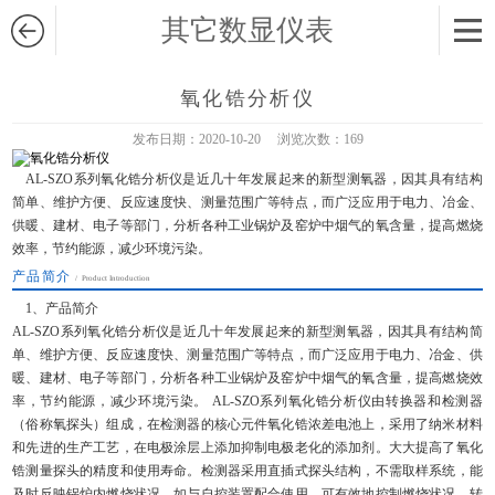
其它数显仪表
氧化锆分析仪
发布日期：
2020-10-20
浏览次数：
169
AL-SZO系列氧化锆分析仪是近几十年发展起来的新型测氧器，因其具有结构
简单、维护方便、反应速度快、测量范围广等特点，而广泛应用于电力、冶金、
供暖、建材、电子等部门，分析各种工业锅炉及窑炉中烟气的氧含量，提高燃烧
效率，节约能源，减少环境污染。
产品简介
/ Product Introduction
1、产品简介
AL-SZO系列氧化锆分析仪是近几十年发展起来的新型测氧器，因其具有结构简
单、维护方便、反应速度快、测量范围广等特点，而广泛应用于电力、冶金、供
暖、建材、电子等部门，分析各种工业锅炉及窑炉中烟气的氧含量，提高燃烧效
率，节约能源，减少环境污染。 AL-SZO系列氧化锆分析仪由转换器和检测器
（俗称氧探头）组成，在检测器的核心元件氧化锆浓差电池上，采用了纳米材料
和先进的生产工艺，在电极涂层上添加抑制电极老化的添加剂。大大提高了氧化
锆测量探头的精度和使用寿命。检测器采用直插式探头结构，不需取样系统，能
及时反映锅炉内燃烧状况，如与自控装置配合使用，可有效地控制燃烧状况。转