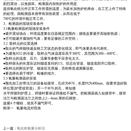
剧烈震动，以免损坏。检测器内加热炉的作用是
提供氧化锆元件正常工作所需的温度，为延长加热炉的寿命，在工艺上作了特殊
的处理。因检测器本身带有加热装置，从而在低于
700℃的环境中能正常工作。
3、检测器的现场安装条件
3.1氧量检测器的现场安装条件
●避开震动场合；环境温度要在仪器规定范围内；接线盒要避开高辐射热源；
●尽可能避开腐蚀性气体；要有足够的工作空间；
3.2 取样点的位置选择
●取出的气样能快速反映工艺状态的变化情况，即气体要具有代表性。
●为避免SO2 的冷凝，取样点气体温度应高于300℃，其范围为300—600℃ 。
●取样点的温度、压力、流量等参数不应变化太大。
●取样探头的长度应达到烟道直径的1/3。切忌在管道、烟道底部开口取样。
●取样点的附近炉堂、烟道应无泄漏，否则将造成测量误差。
●要选择在易于维护、检修的地方。
3.3 氧量检测器的安装
●预先加工好带法兰的设备短接管，孔径为Φ76，长度约为400mm。按要求选好取
样位置(炉壁或管道)，开一个Φ76 的孔，将短接
水平焊接到炉壁上，焊接时要保证焊接处不漏气。把检测器插入短接管中，接管
法兰与检测器法兰之间垫上2—4mm 厚的石棉垫，
旋紧4 个螺栓，使其不漏气即可。
附录一 氧量电流对照表
上一篇：
氧化锆氧量分析仪