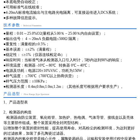
●本底电势自动校正；
●可用标准气在线校准；
●4-20mA标准电流输出与主电路光电隔离，可直接远传进入DCS系统；
●多种故障信息提示。
技术参数
/ Technical Parameters
●量程：0.01～25.0%O2(量程从5.00％－25.00％内自由设置）；
●输出信号： 4 ～20mA 负载电阻≤500Ω 隔离；
●重复性：满量程的±0.5%；
●基本误差： ≤±2%（满量程）；
●稳定性： ≤±1%（仪器连续检定4h）；
●响应时间：当标准气体从检测器入口引入时计，5秒内达到90%的响应；
●环境温度：检测器 -10℃～80℃ 转换器 0℃～40℃；
●电源及功耗：电源220±10%VAC，功耗为150W；
●样气温度： ≤700℃（700℃以上协商供货）；
●样气压力范围：±10KPa；
●检测器长度：0.4m;0.8m;1.0m;1.2m；（其他长度可根据用户要求生产）。
产品选型
/ Flow Range,type Spectrum
1、产品选型表
2、检测器的构造
检测器由防尘装置、氧化锆管、加热炉、热电偶、气体导管、接线盒以及壳体
等主要部件组成。整个装置采用全封闭型结构，
以增加整个装置的密封性能，提高使用寿命。对高粉尘的检测环境，为达到更好
的过滤效果，加装了多孔陶瓷过滤器。
检测器内的氧化锆管是核心元件 ，属陶瓷易碎品，运输和安装使用过程中应避免