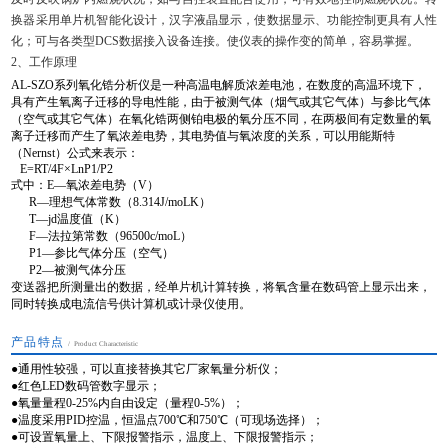
换器采用单片机智能化设计，汉字液晶显示，使数据显示、功能控制更具有人性
化；可与各类型DCS数据接入设备连接。使仪表的操作变的简单，容易掌握。
2、工作原理
AL-SZO系列氧化锆分析仪是一种高温电解质浓差电池，在数度的高温环境下，
具有产生氧离子迁移的导电性能，由于被测气体（烟气或其它气体）与参比气体
（空气或其它气体）在氧化锆两侧铂电极的氧分压不同，在两极间有定数量的氧
离子迁移而产生了氧浓差电势，其电势值与氧浓度的关系，可以用能斯特
（Nernst）公式来表示：
E=RT/4F×LnP1/P2
式中：E—氧浓差电势（V）
R—理想气体常数（8.314J/moLK）
T—jd温度值（K）
F—法拉第常数（96500c/moL）
P1—参比气体分压（空气）
P2—被测气体分压
变送器把所测量出的数据，经单片机计算转换，将氧含量在数码管上显示出来，
同时转换成电流信号供计算机或计录仪使用。
产品特点
/ Product Characteristic
●通用性较强，可以直接替换其它厂家氧量分析仪；
●红色LED数码管数字显示；
●氧量量程0-25%内自由设定（量程0-5%）；
●温度采用PID控温，恒温点700℃和750℃（可现场选择）；
●可设置氧量上、下限报警指示，温度上、下限报警指示；